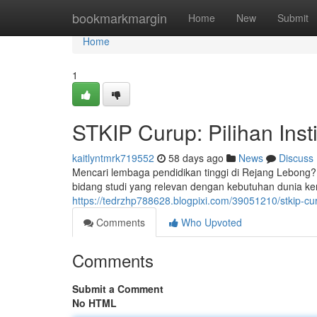
Home
bookmarkmargin
Home
New
Submit
Home
1
STKIP Curup: Pilihan Inst
kaitlyntmrk719552
58 days ago
News
Discuss
Mencari lembaga pendidikan tinggi di Rejang Lebong?
bidang studi yang relevan dengan kebutuhan dunia ker
https://tedrzhp788628.blogpixi.com/39051210/stkip-cur
Comments
Who Upvoted
Comments
Submit a Comment
No HTML