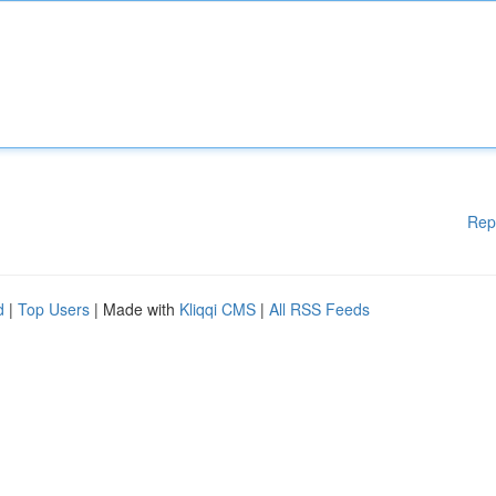
Rep
d
|
Top Users
| Made with
Kliqqi CMS
|
All RSS Feeds