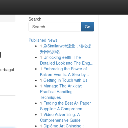
Search
Go
Published News
1
刷Similarweb流量，轻松提
g
升网站排名
1
Unlocking ee88: The
Detailed Look into The Enig...
1
Embracing the Power of
berbagai
Kaizen Events: A Step-by...
1
Getting in Touch with Us
1
Manage The Anxiety:
Practical Handling
Techniques
1
Finding the Best A4 Paper
Supplier: A Comprehen...
1
Video Advertising: A
Comprehensive Guide
1
Diplôme Art Chinoise :