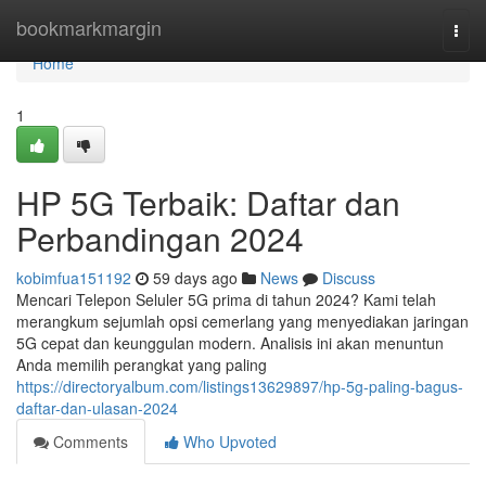
Home
bookmarkmargin
Togg
navi
Home
1
HP 5G Terbaik: Daftar dan
Perbandingan 2024
kobimfua151192
59 days ago
News
Discuss
Mencari Telepon Seluler 5G prima di tahun 2024? Kami telah
merangkum sejumlah opsi cemerlang yang menyediakan jaringan
5G cepat dan keunggulan modern. Analisis ini akan menuntun
Anda memilih perangkat yang paling
https://directoryalbum.com/listings13629897/hp-5g-paling-bagus-
daftar-dan-ulasan-2024
Comments
Who Upvoted