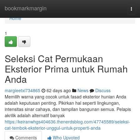
Home
bookmarkmargin
Togg
navi
Home
1
Seleksi Cat Permukaan
Eksterior Prima untuk Rumah
Anda
margieetxi734865
62 days ago
News
Discuss
Memilih warna yang cocok untuk fasad eksterior hunian Anda
adalah keputusan penting. Pikirkan hal seperti lingkungan,
intensitas sinar cahaya, dan tampilan bangunan semua. Pelapis
akrilik adalah alternatif banyak
https://keiranwhgs404636.thenerdsblog.com/47745589/seleksi-
cat-tembok-eksterior-unggul-untuk-properti-anda
Comments
Who Upvoted