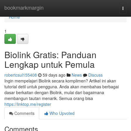
Home
bookmarkmargin
Togg
navi
Home
1
Biolink Gratis: Panduan
Lengkap untuk Pemula
robertcsul155408
59 days ago
News
Discuss
Ingin mempelajari Biolink secara komplimen? Artikel ini akan
tutorial detil untuk pengguna. Anda akan membahas berbagai
dasar berkaitan dengan Biolink, mulai dari bagaimana
membangun tautan menarik. Semua orang bisa
https://linktop.me/register
Comments
Who Upvoted
Comments