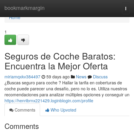
Home
bookmarkmargin
Togg
navi
Home
1
Seguros de Coche Baratos:
Encuentra la Mejor Oferta
miriamqxkv384497
59 days ago
News
Discuss
¿Buscas seguro para coche ? Hallar la tarifa en coberturas de
coche puede parecer una desafío, pero no lo es. Utiliza nuestros
recomendaciones para analizar múltiples opciones y conseguir un
https://henribrnx221429.loginblogin.com/profile
Comments
Who Upvoted
Comments