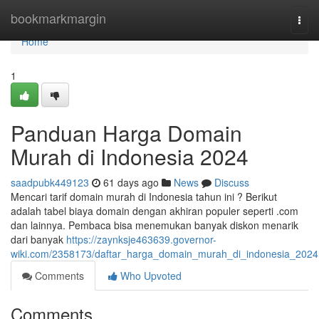
Home
bookmarkmargin
Togg
navi
Home
1
Panduan Harga Domain
Murah di Indonesia 2024
saadpubk449123
61 days ago
News
Discuss
Mencari tarif domain murah di Indonesia tahun ini ? Berikut
adalah tabel biaya domain dengan akhiran populer seperti .com
dan lainnya. Pembaca bisa menemukan banyak diskon menarik
dari banyak
https://zaynksje463639.governor-
wiki.com/2358173/daftar_harga_domain_murah_di_indonesia_2024
Comments
Who Upvoted
Comments