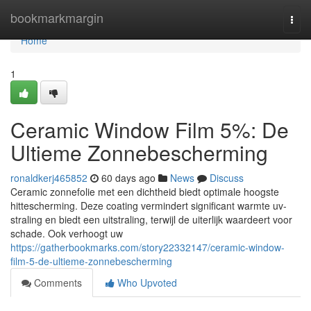
Home
bookmarkmargin
Togg
navi
Home
1
Ceramic Window Film 5%: De
Ultieme Zonnebescherming
ronaldkerj465852
60 days ago
News
Discuss
Ceramic zonnefolie met een dichtheid biedt optimale hoogste
hittescherming. Deze coating vermindert significant warmte uv-
straling en biedt een uitstraling, terwijl de uiterlijk waardeert voor
schade. Ook verhoogt uw
https://gatherbookmarks.com/story22332147/ceramic-window-
film-5-de-ultieme-zonnebescherming
Comments
Who Upvoted