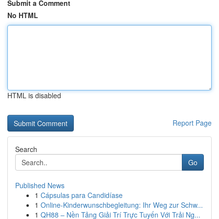
Submit a Comment
No HTML
HTML is disabled
Report Page
Search
Go
Published News
1
Cápsulas para Candidíase
1
Online-Kinderwunschbegleitung: Ihr Weg zur Schw...
1
QH88 – Nền Tảng Giải Trí Trực Tuyến Với Trải Ng...