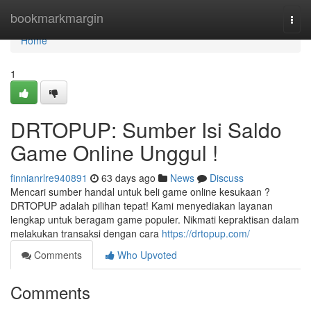
Home
bookmarkmargin
Togg
navi
Home
1
DRTOPUP: Sumber Isi Saldo
Game Online Unggul !
finnianrlre940891
63 days ago
News
Discuss
Mencari sumber handal untuk beli game online kesukaan ?
DRTOPUP adalah pilihan tepat! Kami menyediakan layanan
lengkap untuk beragam game populer. Nikmati kepraktisan dalam
melakukan transaksi dengan cara
https://drtopup.com/
Comments
Who Upvoted
Comments