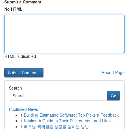
Submit a Comment
No HTML
HTML is disabled
Report Page
Search
Go
Published News
1
Building Estimating Software: Top Picks & Feedback
1
Koalas: A Guide to Their Environment and Lifes...
1
베트남 국제결혼 성공률 높이는 방법