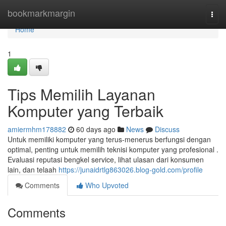
Home
bookmarkmargin
Togg
navi
Home
1
Tips Memilih Layanan
Komputer yang Terbaik
amiermhm178882
60 days ago
News
Discuss
Untuk memiliki komputer yang terus-menerus berfungsi dengan
optimal, penting untuk memilih teknisi komputer yang profesional .
Evaluasi reputasi bengkel service, lihat ulasan dari konsumen
lain, dan telaah
https://junaidrtlg863026.blog-gold.com/profile
Comments
Who Upvoted
Comments