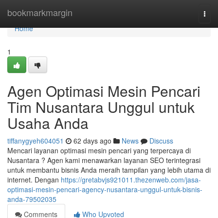
Home
bookmarkmargin
Togg
navi
Home
1
Agen Optimasi Mesin Pencari
Tim Nusantara Unggul untuk
Usaha Anda
tiffanygyeh604051
62 days ago
News
Discuss
Mencari layanan optimasi mesin pencari yang terpercaya di
Nusantara ? Agen kami menawarkan layanan SEO terintegrasi
untuk membantu bisnis Anda meraih tampilan yang lebih utama di
internet. Dengan
https://gretabvjs921011.thezenweb.com/jasa-
optimasi-mesin-pencari-agency-nusantara-unggul-untuk-bisnis-
anda-79502035
Comments
Who Upvoted