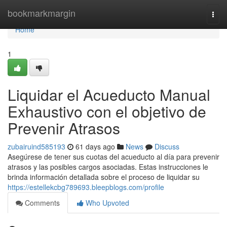
Home
bookmarkmargin
Togg
navi
Home
1
Liquidar el Acueducto Manual
Exhaustivo con el objetivo de
Prevenir Atrasos
zubairuind585193
61 days ago
News
Discuss
Asegúrese de tener sus cuotas del acueducto al día para prevenir
atrasos y las posibles cargos asociadas. Estas instrucciones le
brinda información detallada sobre el proceso de liquidar su
https://estellekcbg789693.bleepblogs.com/profile
Comments
Who Upvoted