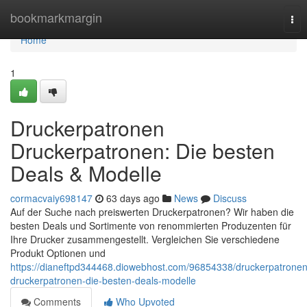
Home
bookmarkmargin
Tog
nav
Home
1
Druckerpatronen
Druckerpatronen: Die besten
Deals & Modelle
cormacvaiy698147
63 days ago
News
Discuss
Auf der Suche nach preiswerten Druckerpatronen? Wir haben die
besten Deals und Sortimente von renommierten Produzenten für
Ihre Drucker zusammengestellt. Vergleichen Sie verschiedene
Produkt Optionen und
https://dianeftpd344468.diowebhost.com/96854338/druckerpatronen
druckerpatronen-die-besten-deals-modelle
Comments
Who Upvoted