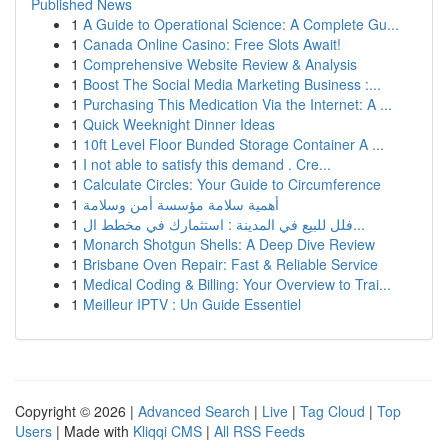
Published News
1
A Guide to Operational Science: A Complete Gu...
1
Canada Online Casino: Free Slots Await!
1
Comprehensive Website Review & Analysis
1
Boost The Social Media Marketing Business :...
1
Purchasing This Medication Via the Internet: A ...
1
Quick Weeknight Dinner Ideas
1
10ft Level Floor Bunded Storage Container A ...
1
I not able to satisfy this demand . Cre...
1
Calculate Circles: Your Guide to Circumference
1
أهمية سلامة مؤسسة أمن وسلامة
1
فلل للبيع في المدينة : استثمارك في مخطط ال...
1
Monarch Shotgun Shells: A Deep Dive Review
1
Brisbane Oven Repair: Fast & Reliable Service
1
Medical Coding & Billing: Your Overview to Trai...
1
Meilleur IPTV : Un Guide Essentiel
Copyright © 2026 |
Advanced Search
|
Live
|
Tag Cloud
|
Top
Users
| Made with
Kliqqi CMS
|
All RSS Feeds