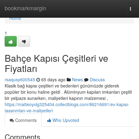
Home
bookmarkmargin
Togg
navi
Home
1
Bahçe Kapısı Çeşitleri ve
Fiyatları
rsaqusy600545
65 days ago
News
Discuss
Klasik bağ kapısı çeşitleri ve bedenleri günümüzde giderek
popüler bir konu haline geldi . Alüminyum kapıları imkanları çeşitli
bir yelpaze sunarken, maliyetleri kapının malzemesi ,
https://matteoyxlg325404.collectblogs.com/86216691/ev-kapısı-
tasarımları-ve-maliyetleri
Comments
Who Upvoted
Comments