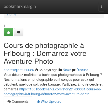
Home
bookmarkmargin
Togg
navi
Home
1
Cours de photographie à
Fribourg : Démarrez votre
Aventure Photo
andrewqjam226626
65 days ago
News
Discuss
Vous désirez maîtriser la technique photographique à Fribourg ?
Nos formations en photographie sont conçus pour ceux qui
débutent, quel que soit votre bagage. Participez à notre cercle et
démarrez
https://1001bookmarks.com/story21430081/cours-de-
photographie-à-fribourg-démarrez-votre-aventure-photo
Comments
Who Upvoted