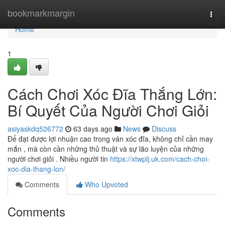
Home
bookmarkmargin
Togg
navi
Home
1
Cách Chơi Xóc Đĩa Thắng Lớn:
Bí Quyết Của Người Chơi Giỏi
asiyaskdq526772
63 days ago
News
Discuss
Để đạt được lợi nhuận cao trong ván xóc đĩa, không chỉ cần may
mắn , mà còn cần những thủ thuật và sự lão luyện của những
người chơi giỏi . Nhiều người tin
https://xtwplj.uk.com/cach-choi-
xoc-dia-thang-lon/
Comments
Who Upvoted
Comments