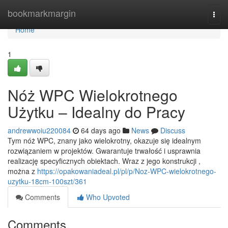
Home
bookmarkmargin
Togg
navi
Home
1
Nóż WPC Wielokrotnego
Użytku – Idealny do Pracy
andrewwoiu220084
64 days ago
News
Discuss
Tym nóż WPC, znany jako wielokrotny, okazuje się idealnym
rozwiązaniem w projektów. Gwarantuje trwałość i usprawnia
realizację specyficznych obiektach. Wraz z jego konstrukcji ,
można z
https://opakowaniadeal.pl/pl/p/Noz-WPC-wielokrotnego-
uzytku-18cm-100szt/361
Comments
Who Upvoted
Comments