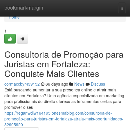
Home
bookmarkmargin
Togg
navi
Home
1
Consultoria de Promoção para
Juristas em Fortaleza:
Conquiste Mais Clientes
cormaccbyr439152
66 days ago
News
Discuss
Está buscando aumentar a sua presença online e atrair mais
clientes em Fortaleza? Uma agência especializada em marketing
para profissionais do direito oferece as ferramentas certas para
promover o seu
https://reganwdlw164195.onesmablog.com/consultoria-de-
promoção-para-juristas-em-fortaleza-atraia-mais-oportunidades-
82905920