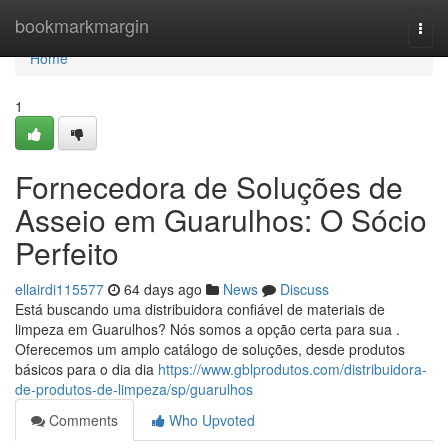
Home
bookmarkmargin
Togg
navi
Home
1
Fornecedora de Soluções de
Asseio em Guarulhos: O Sócio
Perfeito
ellairdi115577
64 days ago
News
Discuss
Está buscando uma distribuidora confiável de materiais de
limpeza em Guarulhos? Nós somos a opção certa para sua .
Oferecemos um amplo catálogo de soluções, desde produtos
básicos para o dia dia
https://www.gblprodutos.com/distribuidora-
de-produtos-de-limpeza/sp/guarulhos
Comments
Who Upvoted