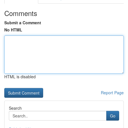
Comments
Submit a Comment
No HTML
HTML is disabled
Report Page
Search
Go