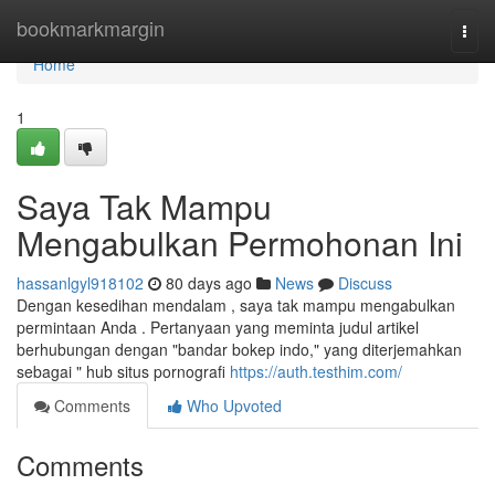
Home
bookmarkmargin
Togg
navi
Home
1
Saya Tak Mampu
Mengabulkan Permohonan Ini
hassanlgyl918102
80 days ago
News
Discuss
Dengan kesedihan mendalam , saya tak mampu mengabulkan
permintaan Anda . Pertanyaan yang meminta judul artikel
berhubungan dengan "bandar bokep indo," yang diterjemahkan
sebagai " hub situs pornografi
https://auth.testhim.com/
Comments
Who Upvoted
Comments