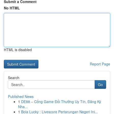
Submit a Comment
No HTML
HTML is disabled
Report Page
Search
Go
Published News
1
DE88 – Cổng Game Đổi Thưởng Uy Tín, Đăng Ký
Nha...
1
Bola Lucky : Livescore Pertarungan Negeri Ini...