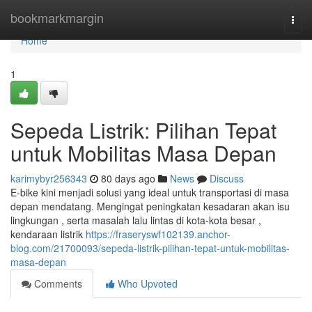
Home
bookmarkmargin
Togg
navi
Home
1
Sepeda Listrik: Pilihan Tepat
untuk Mobilitas Masa Depan
karimybyr256343
80 days ago
News
Discuss
E-bike kini menjadi solusi yang ideal untuk transportasi di masa
depan mendatang. Mengingat peningkatan kesadaran akan isu
lingkungan , serta masalah lalu lintas di kota-kota besar ,
kendaraan listrik
https://fraseryswf102139.anchor-
blog.com/21700093/sepeda-listrik-pilihan-tepat-untuk-mobilitas-
masa-depan
Comments
Who Upvoted