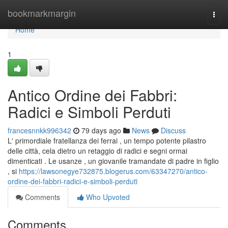
Home
bookmarkmargin
Togg
navi
Home
1
Antico Ordine dei Fabbri:
Radici e Simboli Perduti
francesnnkk996342
79 days ago
News
Discuss
L' primordiale fratellanza dei ferrai , un tempo potente pilastro
delle città, cela dietro un retaggio di radici e segni ormai
dimenticati . Le usanze , un giovanile tramandate di padre in figlio
, si
https://lawsonegye732875.blogerus.com/63347270/antico-
ordine-dei-fabbri-radici-e-simboli-perduti
Comments
Who Upvoted
Comments