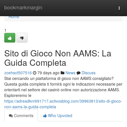
Home
bookmarkmargin
Togg
navi
Home
1
Sito di Gioco Non AAMS: La
Guida Completa
zoehsct507516
79 days ago
News
Discuss
Stai cercando un piattaforma di gioco non AAMS consigliato?
Questa guida completa ti fornirà ogni le indicazioni necessarie per
orientarti nel settore dei casinò online non autorizzazione AAMS.
Esploreremo le
https://adreadknr691717.activosblog.com/39963813/sito-di-gioco-
non-aams-la-guida-completa
Comments
Who Upvoted