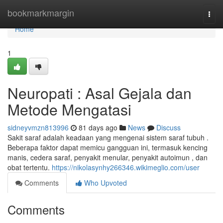
Home
bookmarkmargin
Togg
navi
Home
1
Neuropati : Asal Gejala dan
Metode Mengatasi
sidneyvmzn813996
81 days ago
News
Discuss
Sakit saraf adalah keadaan yang mengenai sistem saraf tubuh .
Beberapa faktor dapat memicu gangguan ini, termasuk kencing
manis, cedera saraf, penyakit menular, penyakit autoimun , dan
obat tertentu.
https://nikolasynhy266346.wikimeglio.com/user
Comments
Who Upvoted
Comments