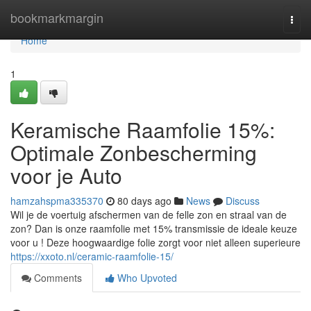
Home
bookmarkmargin
Togg
navi
Home
1
Keramische Raamfolie 15%:
Optimale Zonbescherming
voor je Auto
hamzahspma335370
80 days ago
News
Discuss
Wil je de voertuig afschermen van de felle zon en straal van de
zon? Dan is onze raamfolie met 15% transmissie de ideale keuze
voor u ! Deze hoogwaardige folie zorgt voor niet alleen superieure
https://xxoto.nl/ceramic-raamfolie-15/
Comments
Who Upvoted