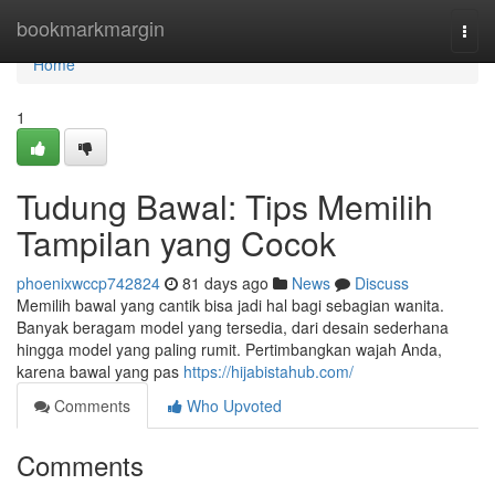
Home
bookmarkmargin
Togg
navi
Home
1
Tudung Bawal: Tips Memilih
Tampilan yang Cocok
phoenixwccp742824
81 days ago
News
Discuss
Memilih bawal yang cantik bisa jadi hal bagi sebagian wanita.
Banyak beragam model yang tersedia, dari desain sederhana
hingga model yang paling rumit. Pertimbangkan wajah Anda,
karena bawal yang pas
https://hijabistahub.com/
Comments
Who Upvoted
Comments