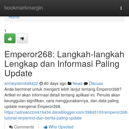
Home
bookmarkmargin
Togg
navi
Home
1
Emperor268: Langkah-langkah
Lengkap dan Informasi Paling
Update
annieyobm648422
80 days ago
News
Discuss
Anda berminat untuk mengerti lebih lanjut tentang Emperor268?
Artikel ini akan informasi detail tentang aplikasi ini. Penulis akan
keunggulan signifikan, cara menggunakannya, dan data paling
update mengenai Emperor268.
https://adreaozzm416434.daneblogger.com/39845100/emperor268-
tutorial-terperinci-dan-berita-paling-update
Comments
Who Upvoted