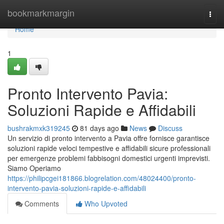
Home
bookmarkmargin
Togg
navi
Home
1
Pronto Intervento Pavia:
Soluzioni Rapide e Affidabili
bushrakmxk319245
81 days ago
News
Discuss
Un servizio di pronto intervento a Pavia offre fornisce garantisce
soluzioni rapide veloci tempestive e affidabili sicure professionali
per emergenze problemi fabbisogni domestici urgenti imprevisti.
Siamo Operiamo
https://philipcgei181866.blogrelation.com/48024400/pronto-
intervento-pavia-soluzioni-rapide-e-affidabili
Comments
Who Upvoted