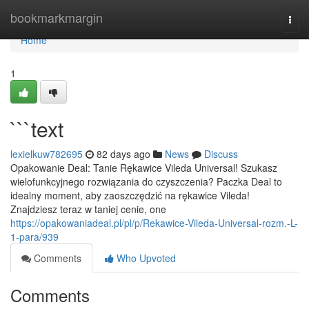
Home
bookmarkmargin
Togg
navi
Home
1
```text
lexielkuw782695
82 days ago
News
Discuss
Opakowanie Deal: Tanie Rękawice Vileda Universal! Szukasz
wielofunkcyjnego rozwiązania do czyszczenia? Paczka Deal to
idealny moment, aby zaoszczędzić na rękawice Vileda!
Znajdziesz teraz w taniej cenie, one
https://opakowaniadeal.pl/pl/p/Rekawice-Vileda-Universal-rozm.-L-
1-para/939
Comments
Who Upvoted
Comments