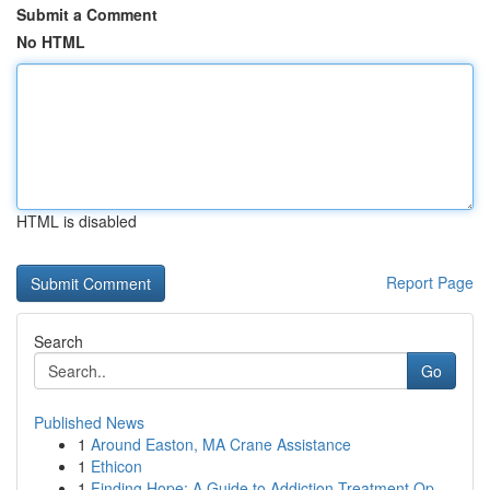
Submit a Comment
No HTML
HTML is disabled
Report Page
Search
Go
Published News
1
Around Easton, MA Crane Assistance
1
Ethicon
1
Finding Hope: A Guide to Addiction Treatment Op...