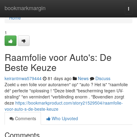
Home
bookmarkmargin
Togg
navi
Home
1
Raamfolie voor Auto's: De
Beste Keuze
keirantmwa579444
81 days ago
News
Discuss
Zoekt u een folie voor autoramen" op" "auto ? Het is" "raamfolie
dé" perfecte "oplossing ! "Deze biedt "bescherming tegen UV-
straling" "en vermindert "verblinding enorm . "Bovendien zorgt
deze
https://bookmarkproduct.com/story21529504/raamfolie-
voor-auto-s-de-beste-keuze
Comments
Who Upvoted
Comments