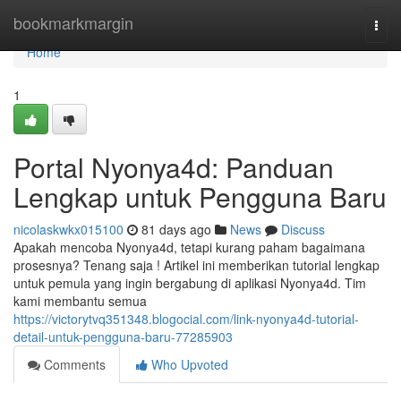
Home
bookmarkmargin
Togg
navi
Home
1
Portal Nyonya4d: Panduan
Lengkap untuk Pengguna Baru
nicolaskwkx015100
81 days ago
News
Discuss
Apakah mencoba Nyonya4d, tetapi kurang paham bagaimana
prosesnya? Tenang saja ! Artikel ini memberikan tutorial lengkap
untuk pemula yang ingin bergabung di aplikasi Nyonya4d. Tim
kami membantu semua
https://victorytvq351348.blogocial.com/link-nyonya4d-tutorial-
detail-untuk-pengguna-baru-77285903
Comments
Who Upvoted