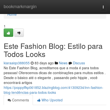
Home
bookmarkmargin
Togg
navi
Home
1
Este Fashion Blog: Estilo para
Todos Looks
kiaraaiqo388055
83 days ago
News
Discuss
No Este Fashion Blog, acreditamos que a moda é para todos
pessoas! Oferecemos dicas de combinações para muitos estilos .
Desde o básico até o elegante , passando pelo hippie , você
encontrará artigos
https://poppylfkp061852.blazingblog.com/41309234/inn-fashion-
blog-tendências-para-todos-looks
Comments
Who Upvoted