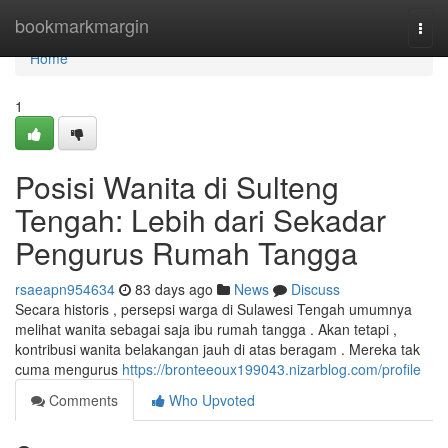
Home
bookmarkmargin
Togg
navi
Home
1
Posisi Wanita di Sulteng
Tengah: Lebih dari Sekadar
Pengurus Rumah Tangga
rsaeapn954634
83 days ago
News
Discuss
Secara historis , persepsi warga di Sulawesi Tengah umumnya
melihat wanita sebagai saja ibu rumah tangga . Akan tetapi ,
kontribusi wanita belakangan jauh di atas beragam . Mereka tak
cuma mengurus
https://bronteeoux199043.nizarblog.com/profile
Comments
Who Upvoted