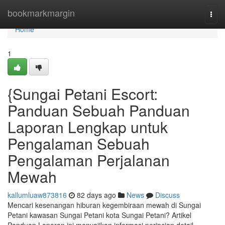
Home
bookmarkmargin
Togg
navi
Home
1
{Sungai Petani Escort:
Panduan Sebuah Panduan
Laporan Lengkap untuk
Pengalaman Sebuah
Pengalaman Perjalanan
Mewah
kallumluaw873816
82 days ago
News
Discuss
Mencari kesenangan hiburan kegembiraan mewah di Sungai
Petani kawasan Sungai Petani kota Sungai Petani? Artikel