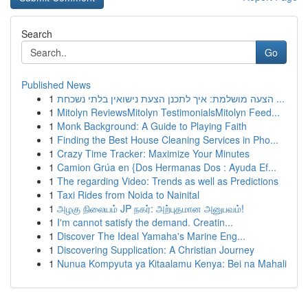
Search
Go
Published News
1
הצעה מושלמת: איך לתכנן הצעת נישואין בלתי נשכחת ...
1
Mitolyn ReviewsMitolyn TestimonialsMitolyn Feed...
1
Monk Background: A Guide to Playing Faith
1
Finding the Best House Cleaning Services in Pho...
1
Crazy Time Tracker: Maximize Your Minutes
1
Camion Grúa en {Dos Hermanas Dos : Ayuda Ef...
1
The regarding Video: Trends as well as Predictions
1
Taxi Rides from Noida to Nainital
1
அழகு நிலையம் JP நகர்: அற்புதமான அனுபவம்!
1
I'm cannot satisfy the demand. Creatin...
1
Discover The Ideal Yamaha's Marine Eng...
1
Discovering Supplication: A Christian Journey
1
Nunua Kompyuta ya Kitaalamu Kenya: Bei na Mahali