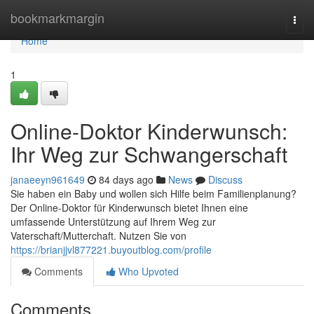
Home
bookmarkmargin
Togg
navi
Home
1
Online-Doktor Kinderwunsch:
Ihr Weg zur Schwangerschaft
janaeeyn961649
84 days ago
News
Discuss
Sie haben ein Baby und wollen sich Hilfe beim Familienplanung?
Der Online-Doktor für Kinderwunsch bietet Ihnen eine
umfassende Unterstützung auf Ihrem Weg zur
Vaterschaft/Mutterchaft. Nutzen Sie von
https://brianjjvl877221.buyoutblog.com/profile
Comments
Who Upvoted
Comments