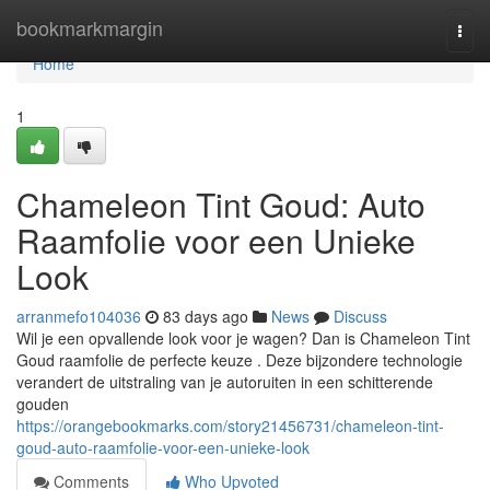
Home
bookmarkmargin
Togg
navi
Home
1
Chameleon Tint Goud: Auto
Raamfolie voor een Unieke
Look
arranmefo104036
83 days ago
News
Discuss
Wil je een opvallende look voor je wagen? Dan is Chameleon Tint
Goud raamfolie de perfecte keuze . Deze bijzondere technologie
verandert de uitstraling van je autoruiten in een schitterende
gouden
https://orangebookmarks.com/story21456731/chameleon-tint-
goud-auto-raamfolie-voor-een-unieke-look
Comments
Who Upvoted