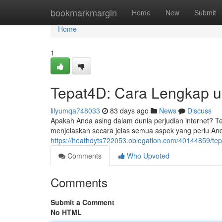
Home
bookmarkmargin
Home
New
Submit
Home
1
Tepat4D: Cara Lengkap 
lilyumqa748033
83 days ago
News
Discuss
Apakah Anda asing dalam dunia perjudian internet? Te
menjelaskan secara jelas semua aspek yang perlu Anda
https://heathdyts722053.oblogation.com/40144859/te
Comments
Who Upvoted
Comments
Submit a Comment
No HTML