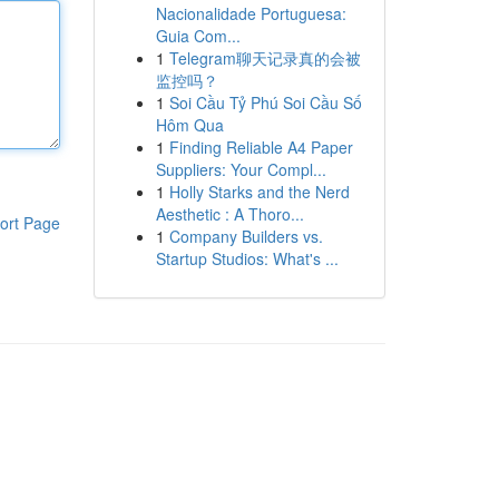
Nacionalidade Portuguesa:
Guia Com...
1
Telegram聊天记录真的会被
监控吗？
1
Soi Cầu Tỷ Phú Soi Cầu Số
Hôm Qua
1
Finding Reliable A4 Paper
Suppliers: Your Compl...
1
Holly Starks and the Nerd
Aesthetic : A Thoro...
ort Page
1
Company Builders vs.
Startup Studios: What's ...