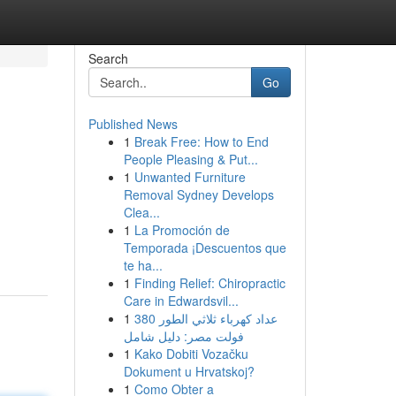
Search
Go
Published News
1
Break Free: How to End
People Pleasing & Put...
1
Unwanted Furniture
Removal Sydney Develops
Clea...
1
La Promoción de
Temporada ¡Descuentos que
te ha...
1
Finding Relief: Chiropractic
Care in Edwardsvil...
1
عداد كهرباء ثلاثي الطور 380
فولت مصر: دليل شامل
1
Kako Dobiti Vozačku
Dokument u Hrvatskoj?
1
Como Obter a