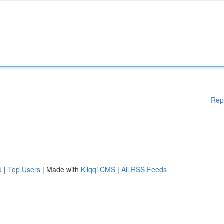
Rep
d
|
Top Users
| Made with
Kliqqi CMS
|
All RSS Feeds