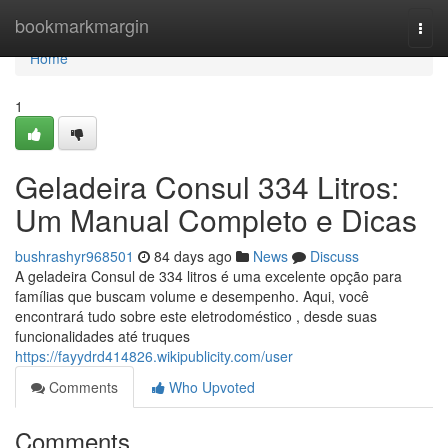
Home
bookmarkmargin
Togg
navi
Home
1
Geladeira Consul 334 Litros:
Um Manual Completo e Dicas
bushrashyr968501
84 days ago
News
Discuss
A geladeira Consul de 334 litros é uma excelente opção para
famílias que buscam volume e desempenho. Aqui, você
encontrará tudo sobre este eletrodoméstico , desde suas
funcionalidades até truques
https://fayydrd414826.wikipublicity.com/user
Comments
Who Upvoted
Comments