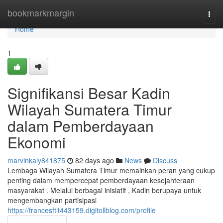
Home
bookmarkmargin
Togg
navi
Home
1
Signifikansi Besar Kadin
Wilayah Sumatera Timur
dalam Pemberdayaan
Ekonomi
marvinkaly841875
82 days ago
News
Discuss
Lembaga Wilayah Sumatera Timur memainkan peran yang cukup
penting dalam mempercepat pemberdayaan kesejahteraan
masyarakat . Melalui berbagai inisiatif , Kadin berupaya untuk
mengembangkan partisipasi
https://francesftlt443159.digitollblog.com/profile