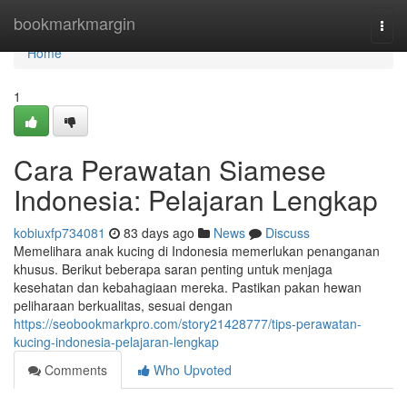
Home
bookmarkmargin
Togg
navi
Home
1
Cara Perawatan Siamese
Indonesia: Pelajaran Lengkap
kobiuxfp734081
83 days ago
News
Discuss
Memelihara anak kucing di Indonesia memerlukan penanganan
khusus. Berikut beberapa saran penting untuk menjaga
kesehatan dan kebahagiaan mereka. Pastikan pakan hewan
peliharaan berkualitas, sesuai dengan
https://seobookmarkpro.com/story21428777/tips-perawatan-
kucing-indonesia-pelajaran-lengkap
Comments
Who Upvoted