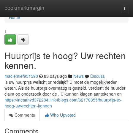
Home
bookmarkmargin
Togg
navi
Home
1
Huurprijs te hoog? Uw rechten
kennen.
maciemief951593
83 days ago
News
Discuss
Is uw huurprijs wellicht onredelijk? U moet de mogelijkheden
weten. Als de huurprijs overmatig is gesteld, verdient de huurder
claim op onderzoek door de . U kunnen klagen aantekenen en
https://inesahvd372284.link4blogs.com/62170355/huurprijs-te-
hoog-uw-rechten-kennen
Comments
Who Upvoted
Comments