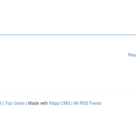
Rep
d
|
Top Users
| Made with
Kliqqi CMS
|
All RSS Feeds