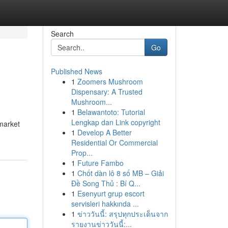
Search
Go
Published News
1
Zoomers Mushroom
Dispensary: A Trusted
Mushroom...
1
Belawantoto: Tutorial
Lengkap dan Link copyright
 market
1
Develop A Better
Residential Or Commercial
Prop...
1
Future Fambo
1
Chốt dàn lô 8 số MB – Giải
Đề Song Thủ : Bí Q...
1
Esenyurt grup escort
servisleri hakkında ...
1
ข่าววันนี้: สรุปทุกประเด็นจาก
รายงานข่าววันนี้:...