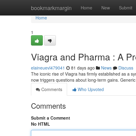
Home
bookmarkmargin
Home
New
Submit
Home
1
Viagra and Pharma : A Pr
elaineuevl479041
81 days ago
News
Discuss
The iconic rise of Viagra has firmly established as a 
now triggers questions about long-term gains. Generic
Comments
Who Upvoted
Comments
Submit a Comment
No HTML