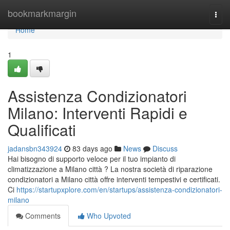
Home
bookmarkmargin
Togg
navi
Home
1
Assistenza Condizionatori
Milano: Interventi Rapidi e
Qualificati
jadansbn343924
83 days ago
News
Discuss
Hai bisogno di supporto veloce per il tuo impianto di
climatizzazione a Milano città ? La nostra società di riparazione
condizionatori a Milano città offre interventi tempestivi e certificati.
Ci
https://startupxplore.com/en/startups/assistenza-condizionatori-
milano
Comments
Who Upvoted