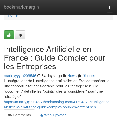
Home
bookmarkmargin
Togg
navi
Home
1
Intelligence Artificielle en
France : Guide Complet pour
les Entreprises
marleyyyym209546
84 days ago
News
Discuss
L'"intégration" de l'"intelligence artificielle" en France représente
une "opportunité" considérable pour les "entreprises". Ce
"document" détaille les "points" clés à "considérer" pour une
"stratégie"
https://minaryjq226486.theideasblog.com/41724071/intelligence-
artificielle-en-france-guide-complet-pour-les-entreprises
Comments
Who Upvoted