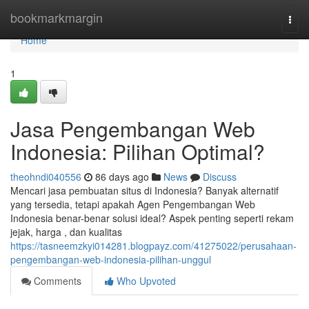
Home
bookmarkmargin
Togg
navi
Home
1
Jasa Pengembangan Web
Indonesia: Pilihan Optimal?
theohndi040556
86 days ago
News
Discuss
Mencari jasa pembuatan situs di Indonesia? Banyak alternatif
yang tersedia, tetapi apakah Agen Pengembangan Web
Indonesia benar-benar solusi ideal? Aspek penting seperti rekam
jejak, harga , dan kualitas
https://tasneemzkyi014281.blogpayz.com/41275022/perusahaan-
pengembangan-web-indonesia-pilihan-unggul
Comments
Who Upvoted