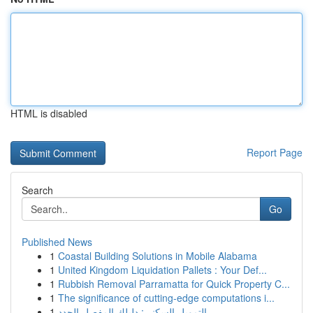
HTML is disabled
Report Page
Search
Go
Published News
1
Coastal Building Solutions in Mobile Alabama
1
United Kingdom Liquidation Pallets : Your Def...
1
Rubbish Removal Parramatta for Quick Property C...
1
The significance of cutting-edge computations i...
1
التمويل السكني: دليلك المفصل الجدد