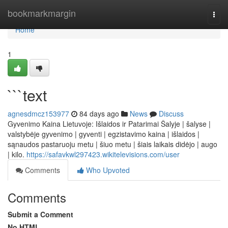
Home
bookmarkmargin
Togg
navi
Home
1
```text
agnesdmcz153977
84 days ago
News
Discuss
Gyvenimo Kaina Lietuvoje: Išlaidos ir Patarimai Šalyje | šalyse |
valstybėje gyvenimo | gyventi | egzistavimo kaina | išlaidos |
sąnaudos pastaruoju metu | šiuo metu | šiais laikais didėjo | augo
| kilo.
https://safavkwl297423.wikitelevisions.com/user
Comments
Who Upvoted
Comments
Submit a Comment
No HTML