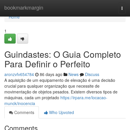
Home
bookmarkmargin
Togg
navi
Home
1
Guindastes: O Guia Completo
Para Definir o Perfeito
aronzvfv654784
86 days ago
News
Discuss
A aquisição de um equipamento de elevação é uma decisão
crucial para qualquer organização que necessite de
movimentação de objetos pesados. Existem diversos tipos de
máquinas, cada um projetado
https://irpara.me/locacao-
munck/inocencia
Comments
Who Upvoted
Comments