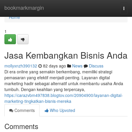
Home
bookmarkmargin
Togg
navi
Home
1
Jasa Kembangkan Bisnis Anda
mollyxnzh390132
82 days ago
News
Discuss
Di era online yang semakin berkembang, memiliki strategi
pemasaran yang efektif menjadi penting. Layanan digital
marketing hadir sebagai alternatif untuk membantu usaha Anda
tumbuh. Dengan keahlian yang terpercaya,
https://carazvbm497838.blogtov.com/20904900/layanan-digital-
marketing-tingkatkan-bisnis-mereka
Comments
Who Upvoted
Comments