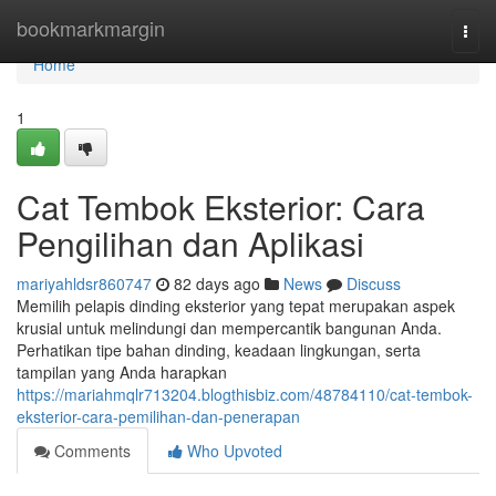
Home
bookmarkmargin
Togg
navi
Home
1
Cat Tembok Eksterior: Cara
Pengilihan dan Aplikasi
mariyahldsr860747
82 days ago
News
Discuss
Memilih pelapis dinding eksterior yang tepat merupakan aspek
krusial untuk melindungi dan mempercantik bangunan Anda.
Perhatikan tipe bahan dinding, keadaan lingkungan, serta
tampilan yang Anda harapkan
https://mariahmqlr713204.blogthisbiz.com/48784110/cat-tembok-
eksterior-cara-pemilihan-dan-penerapan
Comments
Who Upvoted